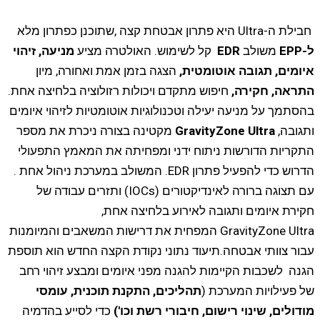
בילת ה-Ultra היא פתרון אבטחת קצה ,שתוכנן כפתרון מלא
-EPP
משולב
EDR
קל לשימוש. האולטרה מציע
מניעה, זיהוי
יומים, תגובה אוטומטית,
הצגה בזמן אמת ואחורה, מיון
תראה, חקירה,
חיפוש מתקדם ויכולות רזולוציה בלחיצה אחת.
הסתמך על מניעה יעילה וטכנולוגיות אוטומטיות לזיהוי איומים
תגובה,
GravityZone Ultra
מקטינה בצורה ניכרת את מספר
תקריות הדורשות ניתוח ידני ומפחיתה את המאמץ התפעולי
דרוש כדי להפעיל פתרון EDR. המשולב במערכת ניהול אחת .
עם תצוגה ברורה לאינדיקטורים (IOCs) ותזרים עבודה של
קירת איומים ותגובה לאירוע בלחיצה אחת,
GravityZone Ultra המפחית את דרישות המשאבים והמיומנות
בור צוותי אבטחה.תיעוד נתוני נקודת הקצה החדש הוא תוספת
גנה לשכבות הקיימות להגנה מפני איומים ומבצע זיהוי רחב
ל פעילויות המערכת (
תהליכים, התקנת תוכנית, עומסי
ודולים, שינוי רישום, חיבורי רשת וכו')
כדי לסייע בהדמיה