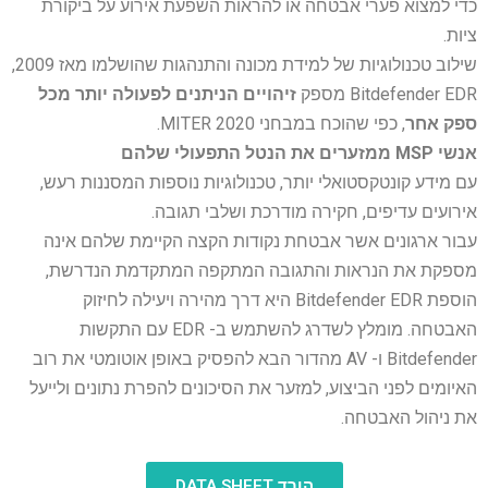
כדי למצוא פערי אבטחה או להראות השפעת אירוע על ביקורת
ציות.
שילוב טכנולוגיות של למידת מכונה והתנהגות שהושלמו מאז 2009,
Bitdefender EDR מספק
זיהויים הניתנים לפעולה יותר מכל
ספק אחר
, כפי שהוכח במבחני MITER 2020.
אנשי MSP ממזערים את הנטל התפעולי שלהם
עם מידע קונטקסטואלי יותר, טכנולוגיות נוספות המסננות רעש,
אירועים עדיפים, חקירה מודרכת ושלבי תגובה.
עבור ארגונים אשר אבטחת נקודות הקצה הקיימת שלהם אינה
מספקת את הנראות והתגובה המתקפה המתקדמת הנדרשת,
הוספת Bitdefender EDR היא דרך מהירה ויעילה לחיזוק
האבטחה. מומלץ לשדרג להשתמש ב- EDR עם התקשות
Bitdefender ו- AV מהדור הבא להפסיק באופן אוטומטי את רוב
האיומים לפני הביצוע, למזער את הסיכונים להפרת נתונים ולייעל
את ניהול האבטחה.
הורד DATA SHEET