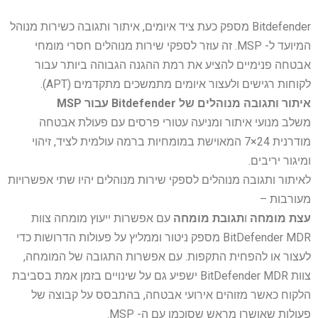
Bitdefender מספק כעת ציד איומים, איתור ותגובה כשירות מנוהל
המיועד ל- MSP. זה עוזר לספקי שירות מנוהלים חסרי מומחי
אבטחה פנימיים להציע את רמת ההגנה הגבוהה ביותר עבור
לקוחות רגישים ולעצור איומים מתמשכים מתקדמים (APT).
איתור ותגובה מנוהלים של Bitdefender עבור MSP
משלב מנועי איתור ומניעה עטורי פרסים עם פעולת אבטחה
מודרנית 24×7 המאוישת במומחיות ברמה עולמית לציד, זיהוי
ומיגור יריבים.
לאיתור ותגובה מנוהלים לספקי שירות מנוהלים יהיו שתי אפשרויות
מעורבות –
עצת מומחה
ו
תגובת מומחה
עם אפשרות ייעוץ מומחה צוות
BitDefender MDR מספק ניטור וממליץ על פעולות הדרושות כדי
לעצור או להפחית התקפות. עם אפשרות התגובה של המומחה,
צוות BitDefender MDR ישפיע גם על שינויים בזמן אמת בסביבת
הלקוח כאשר מזוהים אירועי אבטחה, בהתבסס על קבוצה של
פעולות שאושרו מראש שסוכמו עם ה- MSP.