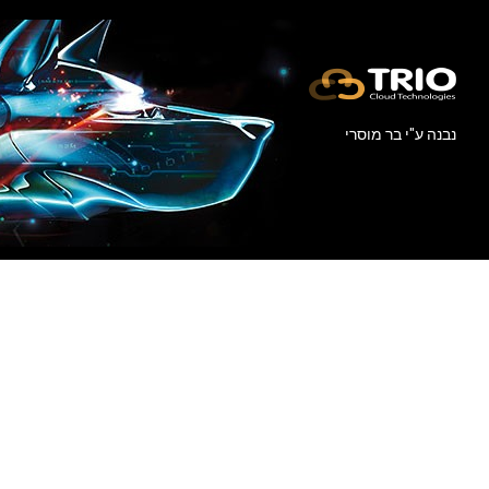
נבנה ע"י
בר מוסרי